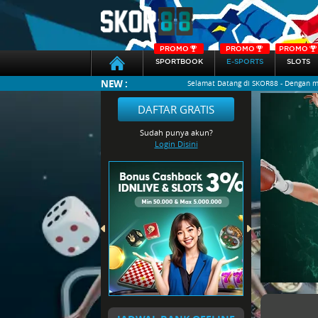
PROMO
PROMO
PROMO
SPORTBOOK
E-SPORTS
SLOTS
NEW :
Selamat Datang di SKOR88 - Dengan minimal
DAFTAR GRATIS
Sudah punya akun?
Login Disini