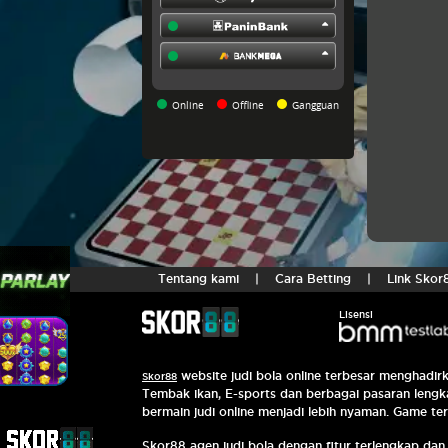
Online
Offline
Gangguan
Tentang kami
|
Cara Betting
|
Link Skor
Lisensi
website judi bola online terbesar menghadirk
Skor88
Tembak ikan, E-sports dan berbagai pasaran lengk
bermain judi online menjadi lebih nyaman. Game t
Skor88 agen judi bola dengan fitur terlengkap da